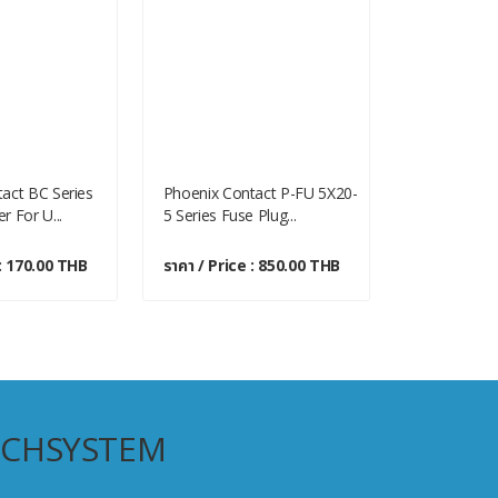
act BC Series
Phoenix Contact P-FU 5X20-
Phoenix Co
r For U...
5 Series Fuse Plug...
MBKKB 2.5 
Pl...
 : 170.00 THB
ราคา / Price : 850.00 THB
ราคา / Pric
ECHSYSTEM