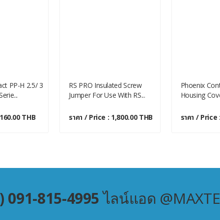
ct PP-H 2.5/ 3
RS PRO Insulated Screw
Phoenix Cont
rie...
Jumper For Use With RS...
Housing Cove
: 160.00 THB
ราคา / Price : 1,800.00 THB
ราคา / Price
) 091-815-4995
ไลน์แอด @MAXT