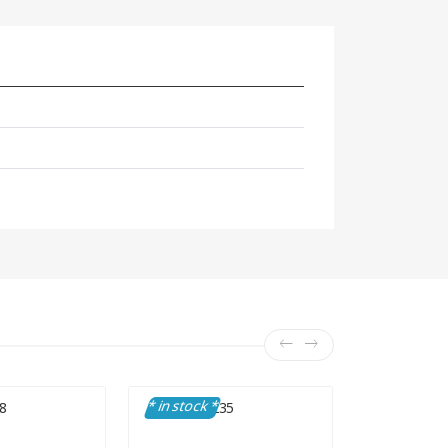
* in stock *
* in stock 