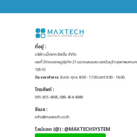
ที่อยู่ :
บริษัท แม็กเทค ซิสเต็ม จำกัด
เลขที่ 30 ซอยราษฎร์อุทิศ 21 แขวงแสนแสบ เขตมีนบุรี กรุงเทพมหานค
10510
วัน-เวลาทำการ:
จันทร์- ศุกร: 8:00 - 17.00 เสาร์ 9:00 - 16:00.
โทรศัพท์ :
091-815-4995, 089-454-4989
อีเมล :
info@maxtech.co.th
ไลน์แอด (@) :
@MAXTECHSYSTEM