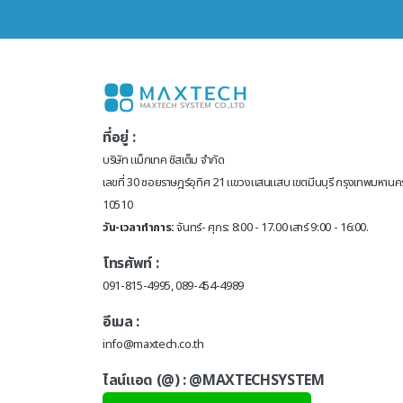
ที่อยู่ :
บริษัท แม็กเทค ซิสเต็ม จำกัด
เลขที่ 30 ซอยราษฎร์อุทิศ 21 แขวงแสนแสบ เขตมีนบุรี กรุงเทพมหานค
10510
วัน-เวลาทำการ:
จันทร์- ศุกร: 8:00 - 17.00 เสาร์ 9:00 - 16:00.
โทรศัพท์ :
091-815-4995, 089-454-4989
อีเมล :
info@maxtech.co.th
ไลน์แอด (@) :
@MAXTECHSYSTEM