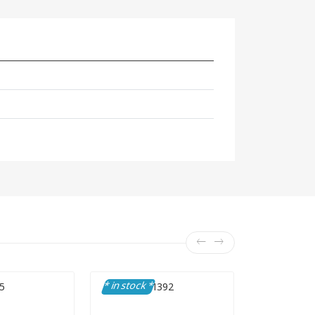
* in stock *
* in stock 