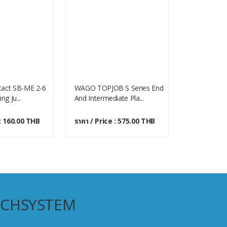
tact SB-ME 2-6
WAGO TOPJOB S Series End
WAGO TOPJO
ng Ju...
And Intermediate Pla...
And Intermed
 : 160.00 THB
ราคา / Price : 575.00 THB
ราคา / Pric
ECHSYSTEM