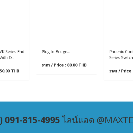
WK Series End
Plug-In Bridge...
Phoenix Con
ith D...
Series Switchi
ราคา / Price : 80.00 THB
: 50.00 THB
ราคา / Price
) 091-815-4995
ไลน์แอด @MAXT