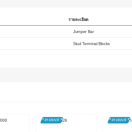
รายละเอียด
Jumper Bar
Stud Terminal Blocks
* in stock *
* in stock *