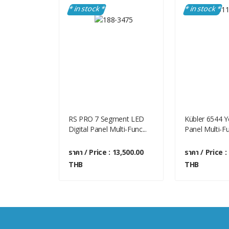
* in stock *
* in stock *
Digital
RS PRO 7 Segment LED
Kübler 6544 Ye
ction Me...
Digital Panel Multi-Func...
Panel Multi-Fu
 5,700.00 THB
ราคา / Price : 13,500.00
ราคา / Price :
THB
THB