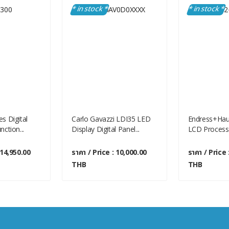
* in stock *
* in stock *
s Digital
Carlo Gavazzi LDI35 LED
Endress+Hau
nction...
Display Digital Panel...
LCD Process I
 14,950.00
ราคา / Price : 10,000.00
ราคา / Price 
THB
THB