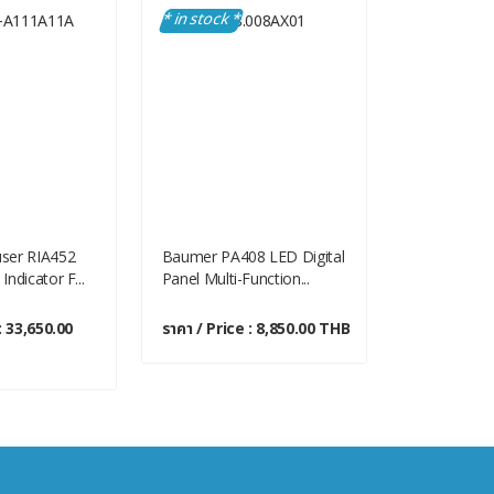
* in stock *
* in stock 
ser RIA452
Baumer PA408 LED Digital
Endress+H
ndicator F...
Panel Multi-Function...
LCD Process
: 33,650.00
ราคา / Price : 8,850.00 THB
ราคา / Price
THB