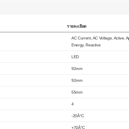
รายละเอียด
AC Current, AC Voltage, Active, 
Energy, Reactive
LED
92mm
92mm
55mm
4
-20Â°C
+70Â°C