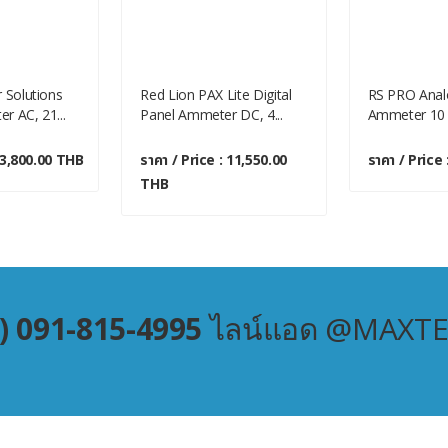
 Solutions
Red Lion PAX Lite Digital
RS PRO Anal
r AC, 21...
Panel Ammeter DC, 4...
Ammeter 10 (I
: 3,800.00 THB
ราคา / Price : 11,550.00
ราคา / Price
THB
) 091-815-4995
ไลน์แอด @MAXT