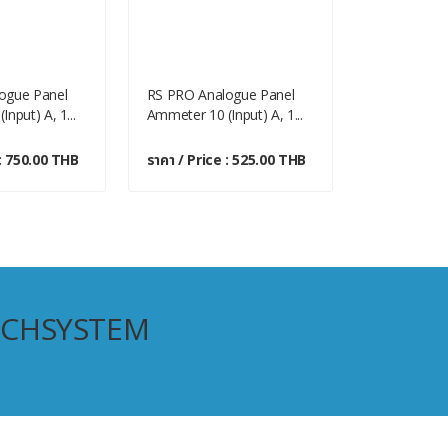
ogue Panel
RS PRO Analogue Panel
HOBUT D96
nput) A, 1...
Ammeter 10 (Input) A, 1...
Panel Ammet
 : 750.00 THB
ราคา / Price : 525.00 THB
ราคา / Pric
ECHSYSTEM