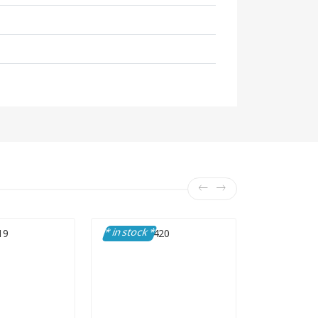
* in stock *
* in stock 